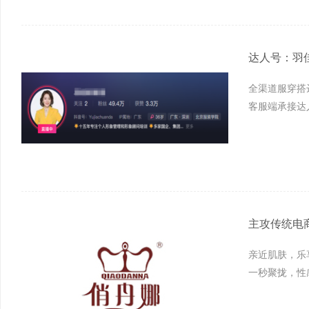
达人号：羽
全渠道服穿搭
客服端承接达
主攻传统电
亲近肌肤，乐
一秒聚拢，性